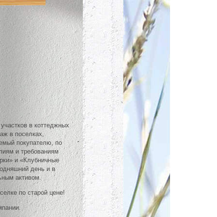
 участков в коттеджных
аж в поселках,
аемый покупателю, по
алиям и требованиям
рки» и «Клубничные
годняшний день и в
ьным активом.
елке по старой цене!
мпании.