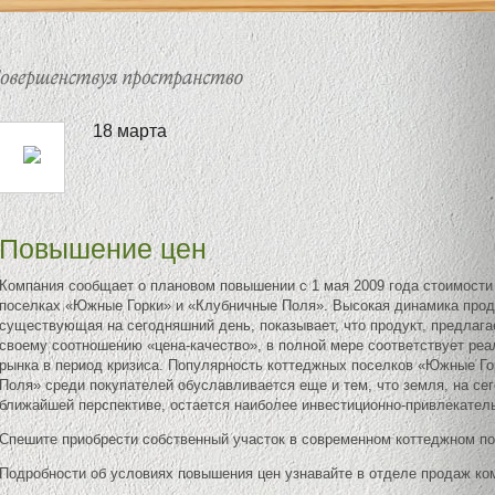
18 марта
Повышение цен
Компания сообщает о плановом повышении с 1 мая 2009 года стоимости
поселках «Южные Горки» и «Клубничные Поля». Высокая динамика прод
существующая на сегодняшний день, показывает, что продукт, предлаг
своему соотношению «цена-качество», в полной мере соответствует ре
рынка в период кризиса. Популярность коттеджных поселков «Южные Го
Поля» среди покупателей обуславливается еще и тем, что земля, на се
ближайшей перспективе, остается наиболее инвестиционно-привлекател
Спешите приобрести собственный участок в современном коттеджном пос
Подробности об условиях повышения цен узнавайте в отделе продаж ко