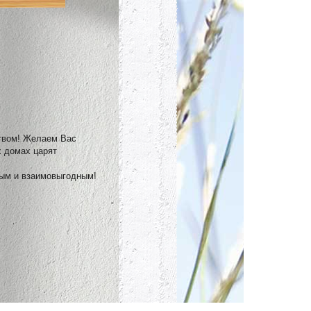
твом! Желаем Вас
х домах царят
ным и взаимовыгодным!