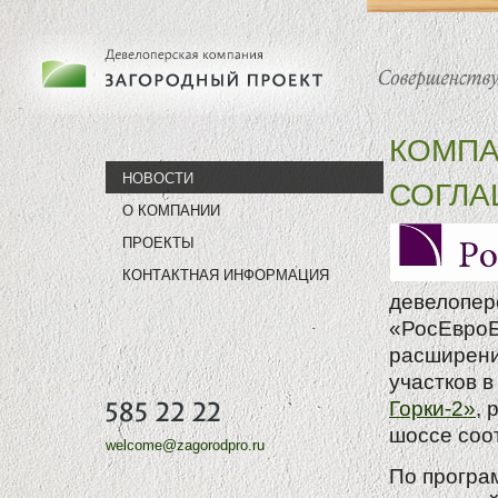
КОМПА
НОВОСТИ
СОГЛА
О КОМПАНИИ
ПРОЕКТЫ
КОНТАКТНАЯ ИНФОРМАЦИЯ
девелопер
«РосЕвроБ
расширени
участков 
Горки-2»
, 
шоссе соо
welcome@zagorodpro.ru
По програ