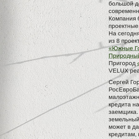
большой д
современн
Компания б
проектные
На сегодн
из 8 проек
«Южные Го
Природны
Пригород
VELUX реа
Сергей Го
РосЕвроБа
малоэтажн
кредита н
заемщика. 
земельный
может в д
кредитам,