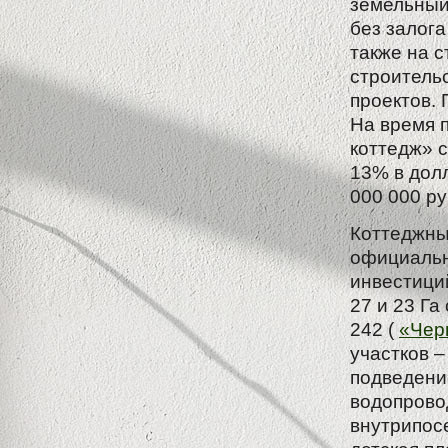
земельный
без залога
также на 
строитель
проектов. 
На время 
коттедж» с
13% в дол
000 000 ру
Коттеджны
официальн
инвестиций
27 и 23 Га
242 (
«Чер
участков –
подведени
водопровод
внутрипос