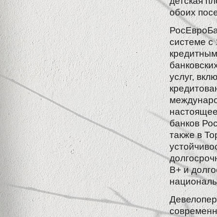
детская пл
обоих пос
РосЕвроБа
системе с
кредитным
банковски
услуг, вкл
кредитова
международ
настоящее
банков Рос
также в T
устойчивос
долгосроч
B+ и долго
националь
Девелопер
современн