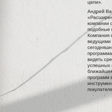
цели».
Андрей Ва
«Расширен
компании 
подобные 
Компания 
ведущими 
сегодняшн
программа
видеть ср
успешных 
ближайшем
программ 
инструмен
покупателе