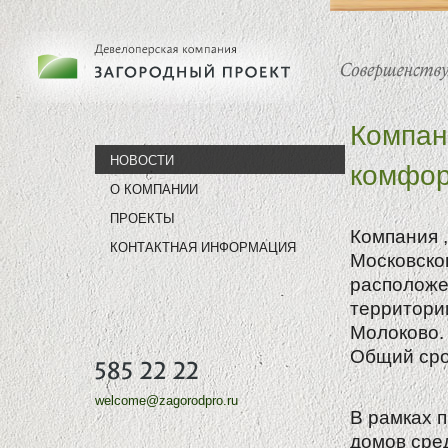
Компан
НОВОСТИ
комфор
О КОМПАНИИ
ПРОЕКТЫ
Компания 
КОНТАКТНАЯ ИНФОРМАЦИЯ
Московског
расположе
территори
Молоково.
Общий срок
welcome@zagorodpro.ru
В рамках 
домов сре