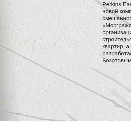
Perkins Ea
новой ком
смешанног
«Мосгражд
организац
строительс
квартир, а
разработа
Бозотовым