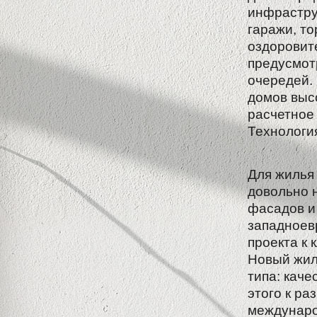
инфрастру
гаражи, то
оздоровит
предусмот
очередей.
домов высо
расчетное 
Технология
Для жилья
довольно 
фасадов и
западноев
проекта к 
Новый жил
типа: каче
этого к р
междунаро