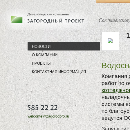
1
НОВОСТИ
О КОМПАНИИ
Водосн
ПРОЕКТЫ
КОНТАКТНАЯ ИНФОРМАЦИЯ
Компания 
работ по 
коттеджно
наладочны
системы в
по благоу
welcome@zagorodpro.ru
ведутся О
Запуск си