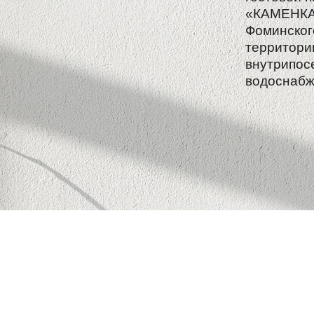
«КАМЕНКА»
Фоминског
территори
внутрипосе
водоснабж