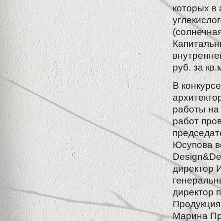
которых в
углекислог
(солнечная
Капитальн
внутренне
руб. за кв.
В конкурс
архитектор
работы на 
работ пров
председат
Юсупова в
Design&De
директор 
генеральн
директор 
Продукция
Марина Пр