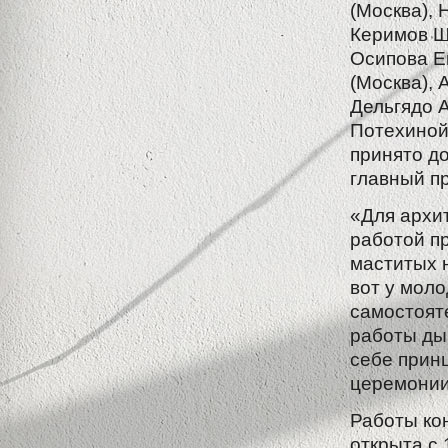
(Москва), 
Керимов Ш
Осипова Е
(Москва),
Дельгядо 
Потехиной
принято д
главный пр
«Для архи
работой п
маститых н
вот у мол
самостояте
работы ды
себе принц
церемонии
Работы ко
открыта с