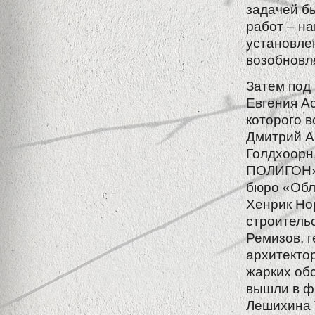
задачей б
работ – н
установле
возобновля
Затем под
Евгения А
которого 
Дмитрий А
Голдхоорн
ПОЛИГОН» 
бюро «Обл
Хенрик Но
строитель
Ремизов, 
архитекто
жарких об
вышли в ф
Лешихина 