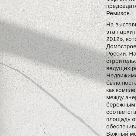
председат
Ремизов.
На выстав
этап архит
2012», ко
Домострое
России, Н
строитель
ведущих р
Недвижимос
была пост
как компл
между эне
бережным 
соответств
площадь от
обеспечив
Важный мо