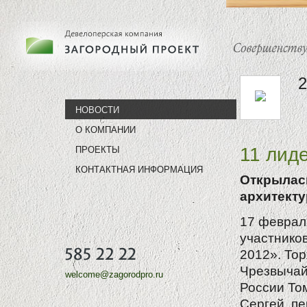
НОВОСТИ
О КОМПАНИИ
11 лид
ПРОЕКТЫ
КОНТАКТНАЯ ИНФОРМАЦИЯ
Открылась
архитекту
17 феврал
участнико
2012». То
Чрезвычай
welcome@zagorodpro.ru
России То
Сергей, п