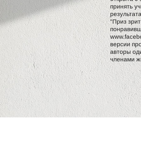
принять уч
результат
"Приз зрит
понравивш
www.faceb
версии про
авторы од
членами ж