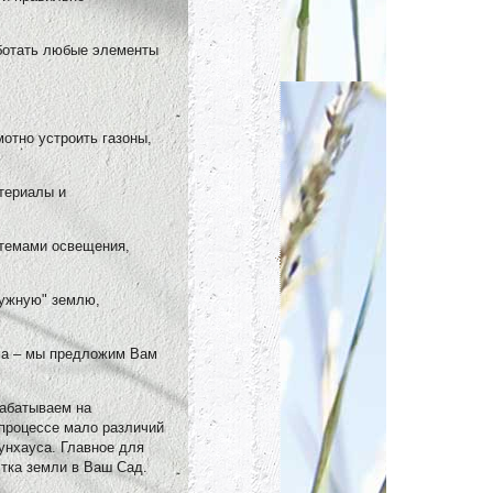
аботать любые элементы
мотно устроить газоны,
териалы и
стемами освещения,
нужную" землю,
ома – мы предложим Вам
рабатываем на
 процессе мало различий
унхауса. Главное для
тка земли в Ваш Сад.