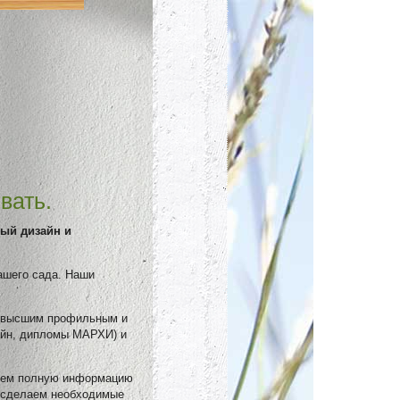
вать.
ый дизайн и
ашего сада. Наши
с высшим профильным и
айн, дипломы МАРХИ) и
берем полную информацию
, сделаем необходимые