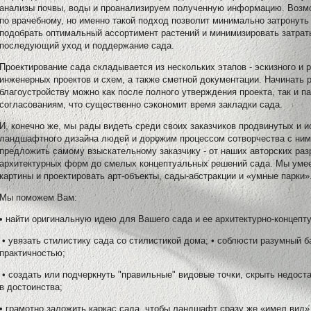
анализы почвы, воды и проанализируем полученную информацию. Возмо
по врачебному, но именно такой подход позволит минимально затронуть
подобрать оптимальный ассортимент растений и минимизировать затраты
последующий уход и поддержание сада.
Проектирование сада складывается из нескольких этапов - эскизного и р
инженерных проектов и схем, а также сметной документации. Начинать 
благоустройству можно как после полного утверждения проекта, так и п
согласованиям, что существенно сэкономит время закладки сада.
И, конечно же, мы рады видеть среди своих заказчиков продвинутых и 
ландшафтного дизайна людей и дорожим процессом сотворчества с ними
предложить самому взыскательному заказчику - от наших авторских ра
архитектурных форм до смелых концептуальных решений сада. Мы умее
картины и проектировать арт-объекты, сады-абстракции и «умные парки»
Мы поможем Вам:
• найти оригинальную идею для Вашего сада и ее архитектурно-концепт
• увязать стилистику сада со стилистикой дома; • соблюсти разумный 
практичностью;
• создать или подчеркнуть "правильные" видовые точки, скрыть недоста
в достоинства;
• грамотно заложить каркас сада, чтобы ландшафт сразу же «имел вид»