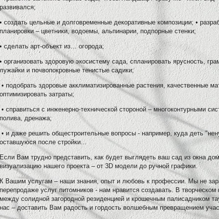
развивался;
• создать цельные и долговременные декоративные композиции; • разр
планировки – цветники, водоемы, альпинарии, подпорные стенки;
• сделать арт-объект из… огорода;
• организовать здоровую экосистему сада, спланировать ярусность, гра
лужайки и почвопокровные тенистые садики;
• подобрать здоровые акклиматизированные растения, качественные ма
оптимизировать затраты;
• справиться с инженерно-технической стороной – многоконтурными си
полива, дренажа;
• и даже решить общестроительные вопросы - например, куда деть "не
оставшуюся после стройки...
Если Вам трудно представить, как будет выглядеть ваш сад из окна д
визуализацию нашего проекта – от 3D модели до ручной графики.
К Вашим услугам – наши знания, опыт и любовь к профессии. Мы не за
перепродаже услуг питомников - нам нравится создавать. В творческом
между солидной загородной резиденцией и крошечным палисадником та
нас – доставить Вам радость и гордость волшебным превращением учас