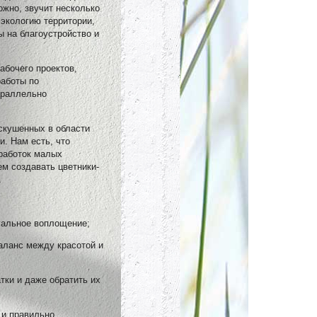
жно, звучит несколько
 экологию территории,
 на благоустройство и
абочего проектов,
работы по
араллельно
искушенных в области
. Нам есть, что
зработок малых
м создавать цветники-
.
уальное воплощение;
баланс между красотой и
тки и даже обратить их
 и правильно