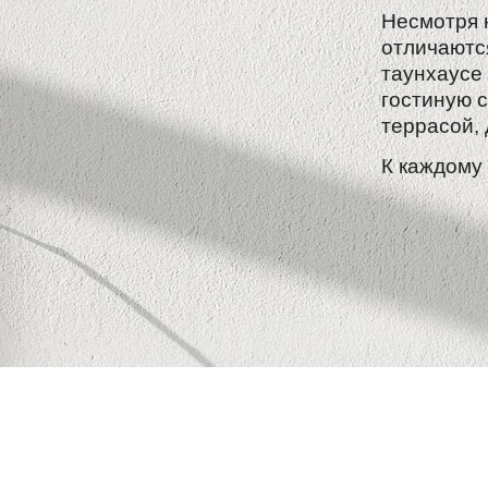
Несмотря 
отличаютс
таунхаусе
гостиную с
террасой,
К каждому