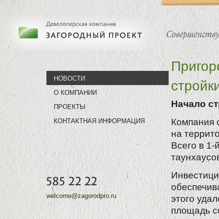
Пригор
НОВОСТИ
стройк
О КОМПАНИИ
Начало ст
ПРОЕКТЫ
Компания 
КОНТАКТНАЯ ИНФОРМАЦИЯ
на террит
Всего в 1-
таунхаусо
Инвестици
обеспечив
welcome@zagorodpro.ru
этого уда
площадь со