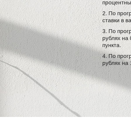
процентный
2. По про
ставки в в
3. По про
рублях на 
пункта.
4. По про
рублях на 