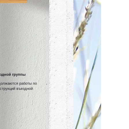
ездной группы
должаются работы по
струкций въездной